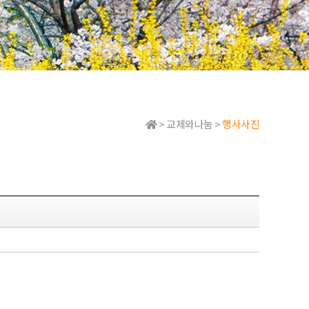
> 교제와나눔 >
행사사진