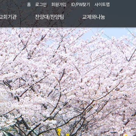
홈
로그인
회원가입
ID/PW찾기
사이트맵
교회기관
찬양대/찬양팀
교제와나눔