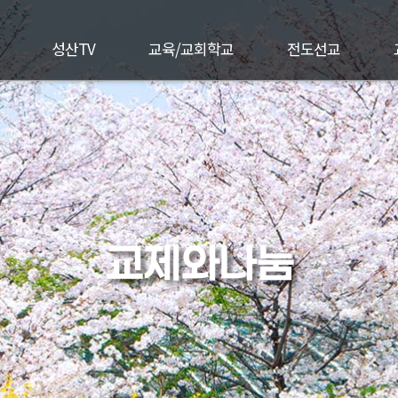
성산TV
교육/교회학교
전도선교
교제와나눔