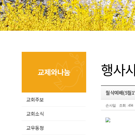
행사
교제와나눔
월삭예배(5월1
교회주보
손사일
조회 : 494
교회소식
교우동정