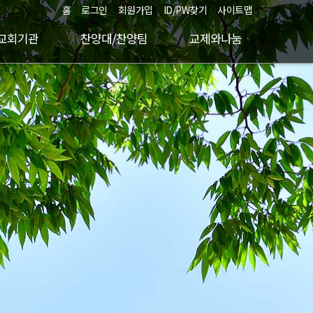
홈
로그인
회원가입
ID/PW찾기
사이트맵
교회기관
찬양대/찬양팀
교제와나눔