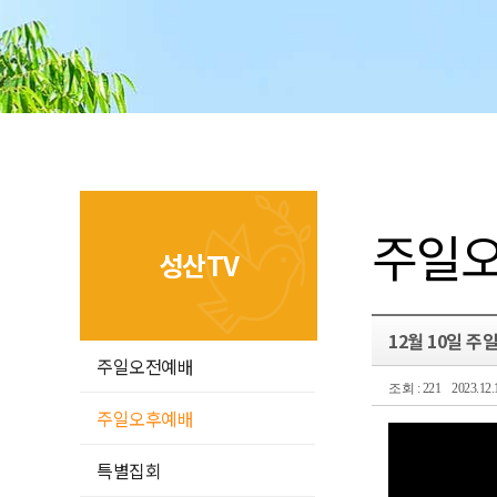
주일
성산TV
12월 10일 
주일오전예배
조회 : 221
2023.12
주일오후예배
특별집회