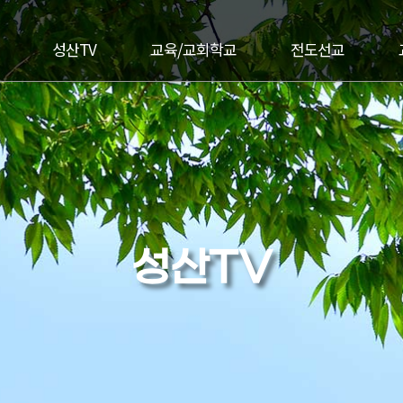
성산TV
교육/교회학교
전도선교
성산TV