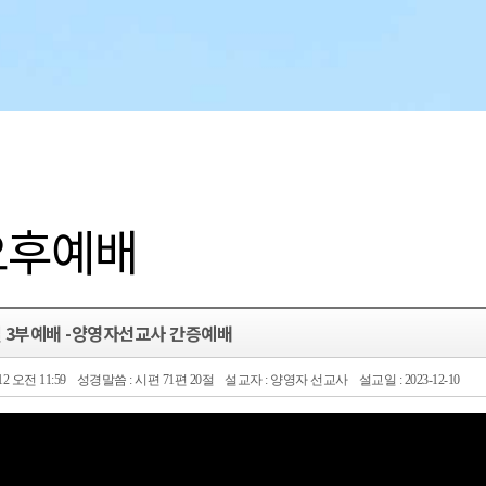
오후예배
주일 3부예배 -양영자선교사 간증예배
.12 오전 11:59
성경말씀 : 시편 71편 20절
설교자 : 양영자 선교사
설교일 : 2023-12-10