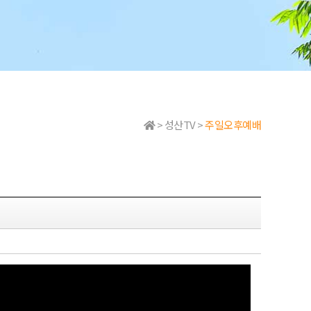
> 성산TV >
주일오후예배